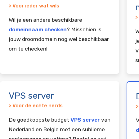
> Voor ieder wat wils
>
Wil je een andere beschikbare
domeinnaam checken
? Misschien is
W
jouw droomdomein nog wel beschikbaar
j
om te checken!
V
s
VPS server
> Voor de echte nerds
>
De goedkoopste budget
VPS server
van
V
Nederland en Belgie met een sublieme
d
performance en uptime? Bestel en zet