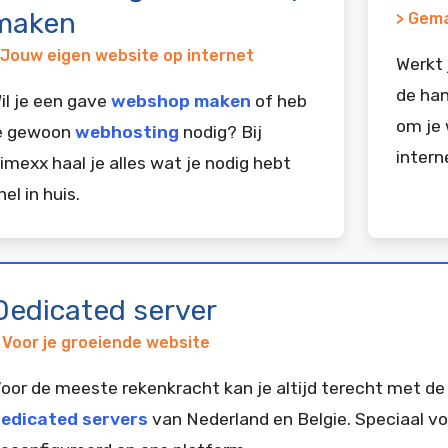
maken
> Gema
 Jouw eigen website op internet
Werkt 
de han
il je een gave
webshop maken
of heb
om je 
e gewoon
webhosting
nodig? Bij
intern
imexx haal je alles wat je nodig hebt
nel in huis.
Dedicated server
 Voor je groeiende website
oor de meeste rekenkracht kan je altijd terecht met de
edicated servers
van Nederland en Belgie. Speciaal vo