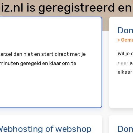
z.nl is geregistreerd en
Dom
> Gema
Wil je
arzel dan niet en start direct met je
naar j
minuten geregeld en klaar om te
elkaar
Webhosting of webshop
Dom